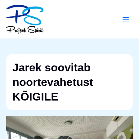
Skip
Main
to
Men
content
Jarek soovitab
noortevahetust
KÕIGILE