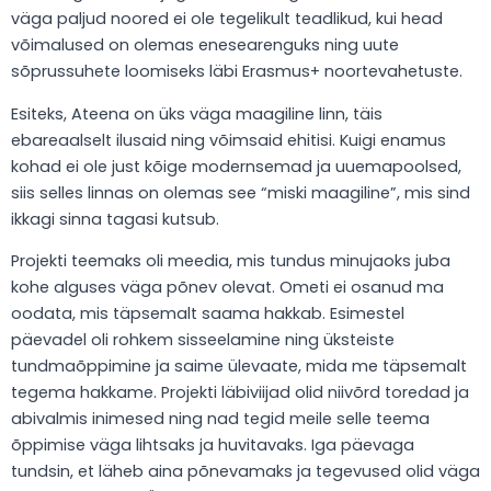
väga paljud noored ei ole tegelikult teadlikud, kui head
võimalused on olemas enesearenguks ning uute
sõprussuhete loomiseks läbi Erasmus+ noortevahetuste.
Esiteks, Ateena on üks väga maagiline linn, täis
ebareaalselt ilusaid ning võimsaid ehitisi. Kuigi enamus
kohad ei ole just kõige modernsemad ja uuemapoolsed,
siis selles linnas on olemas see “miski maagiline”, mis sind
ikkagi sinna tagasi kutsub.
Projekti teemaks oli meedia, mis tundus minujaoks juba
kohe alguses väga põnev olevat. Ometi ei osanud ma
oodata, mis täpsemalt saama hakkab. Esimestel
päevadel oli rohkem sisseelamine ning üksteiste
tundmaõppimine ja saime ülevaate, mida me täpsemalt
tegema hakkame. Projekti läbiviijad olid niivõrd toredad ja
abivalmis inimesed ning nad tegid meile selle teema
õppimise väga lihtsaks ja huvitavaks. Iga päevaga
tundsin, et läheb aina põnevamaks ja tegevused olid väga