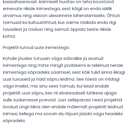
kaasahaaravad. Äärmiselt huvitav on teha koostööd
erinevate riikide inimestega, sest kõigil on enda isiklik
arvamus ning visioon ülesannete lahendamiseks. Õhtuti
toimusid ka kultuuriõhtud, kus saime rääkida enda riigi
tavadest ja toidust ning samuti õppida teiste riikide
kohta.
Projektil tutvud uute inimestega.
Kohale jõudes tutvusin väga sõbralike ja avatud
inimestega ning mitte mingit probleemi ei tekkinud nende
inimestega sõpradeks saamisel, sest kõik tulid sinna ikkagi
uusi tuvuseid ja häid sõpru leidma. See tõesti on midagi
väga imelist, mis sinu sees toimub, kui leiad endale
projektilt uusi sõpru, kes nii ebareaalselt lühikese ajaga
sulle südamesse poevad. Just sellepärast need projektid
loodud ongi! Mina olen endale mõlemalt projektilt leidnud
inimesi, kellega ma soovin elu lõpuni jääda väga headeks
sõpradeks.